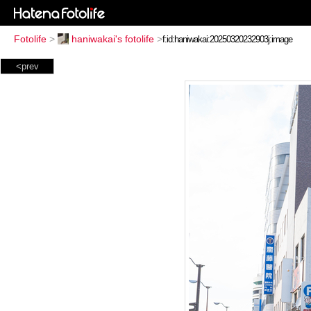
Fotolife
>
haniwakai's fotolife
>
<prev