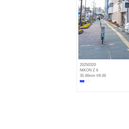
20250320
NIKON Z 6
35.00mm f/8.00