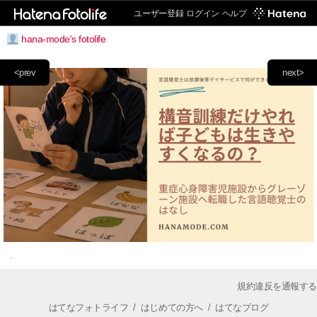
ユーザー登録
ログイン
ヘルプ
hana-mode's fotolife
<prev
next>
規約違反を通報する
はてなフォトライフ
/
はじめての方へ
/
はてなブログ