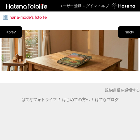
ユーザー登録
ログイン
ヘルプ
hana-mode's fotolife
<prev
next>
規約違反を通報する
はてなフォトライフ
/
はじめての方へ
/
はてなブログ