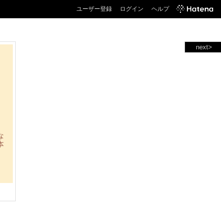
ユーザー登録
ログイン
ヘルプ
next>