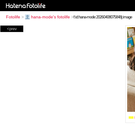
Fotolife
>
hana-mode's fotolife
>
<prev