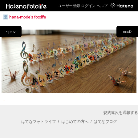
ユーザー登録
ログイン
ヘルプ
hana-mode's fotolife
<prev
next>
規約違反を通報する
はてなフォトライフ
/
はじめての方へ
/
はてなブログ