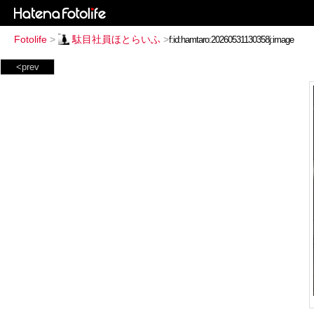
Fotolife
>
駄目社員ほとらいふ
>
<prev