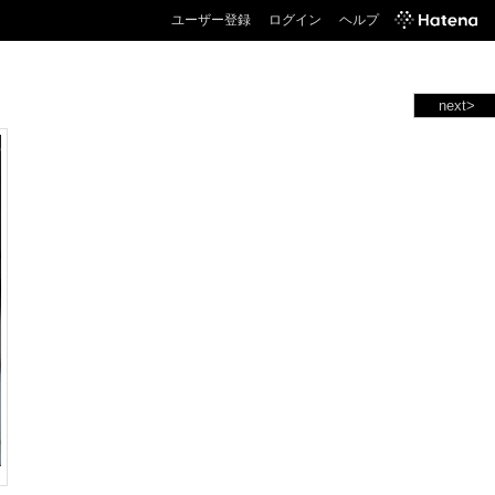
ユーザー登録
ログイン
ヘルプ
next>