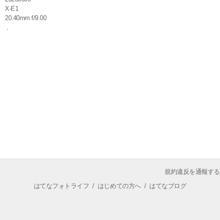
X-E1
20.40mm f/9.00
規約違反を通報する
はてなフォトライフ
/
はじめての方へ
/
はてなブログ