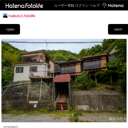
ユーザー登録
ログイン
ヘルプ
haikutu's fotolife
<prev
next>
20260603