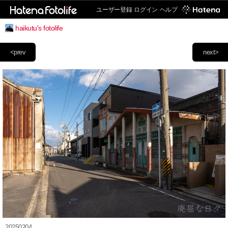
ユーザー登録
ログイン
ヘルプ
haikutu's fotolife
<prev
next>
20250204