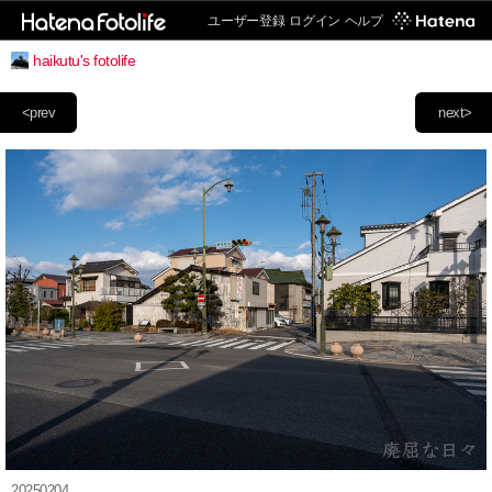
ユーザー登録
ログイン
ヘルプ
haikutu's fotolife
<prev
next>
20250204