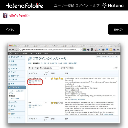
ユーザー登録
ログイン
ヘルプ
h6n's fotolife
<prev
next>