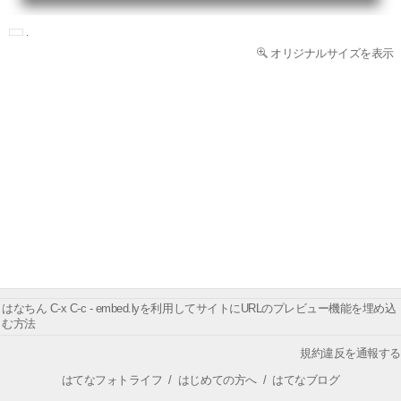
オリジナルサイズを表示
はなちん C-x C-c - embed.lyを利用してサイトにURLのプレビュー機能を埋め込
む方法
規約違反を通報する
はてなフォトライフ
/
はじめての方へ
/
はてなブログ