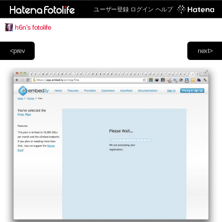
ユーザー登録
ログイン
ヘルプ
h6n's fotolife
<prev
next>