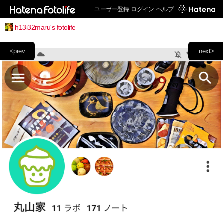
ユーザー登録
ログイン
ヘルプ
h13i32maru's fotolife
<prev
next>