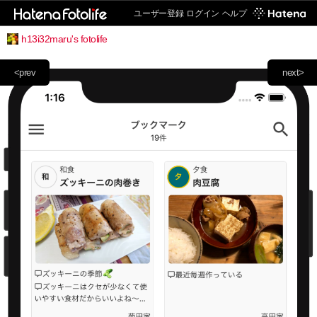
ユーザー登録
ログイン
ヘルプ
h13i32maru's fotolife
<prev
next>