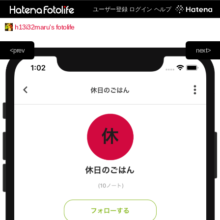
ユーザー登録
ログイン
ヘルプ
h13i32maru's fotolife
<prev
next>