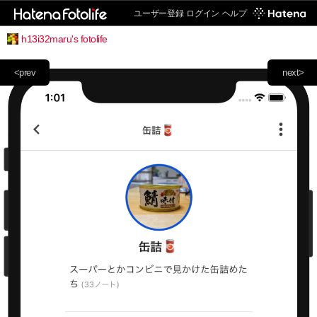
ユーザー登録
ログイン
ヘルプ
h13i32maru's fotolife
<prev
next>