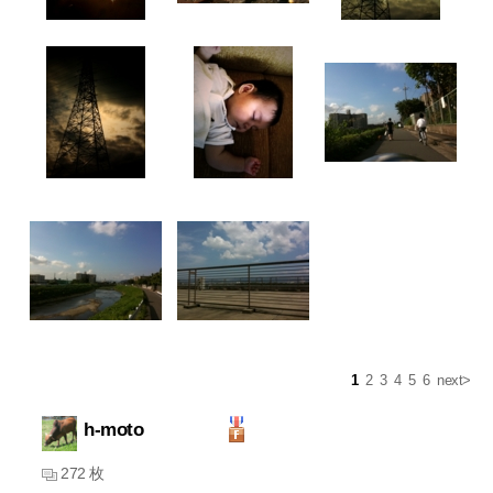
1
2
3
4
5
6
next>
h-moto
272 枚