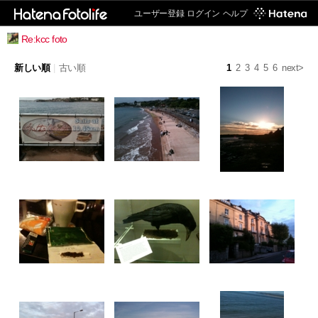
ユーザー登録
ログイン
ヘルプ
Re:kcc foto
新しい順
|
古い順
1
2
3
4
5
6
next>