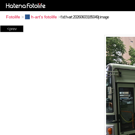
Fotolife
>
h-art's fotolife
>
<prev