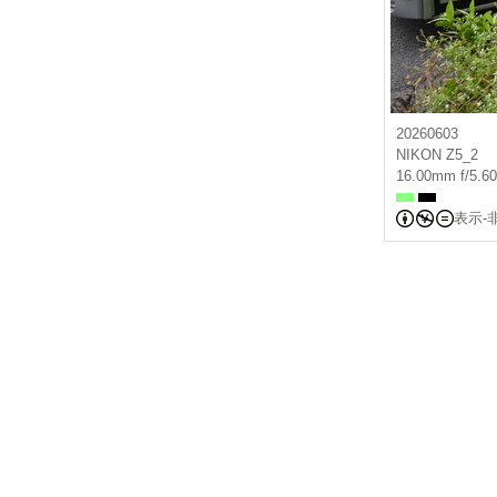
20260603
NIKON Z5_2
16.00mm f/5.60
表示-