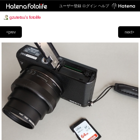
ユーザー登録
ログイン
ヘルプ
gzutetsu's fotolife
<prev
next>