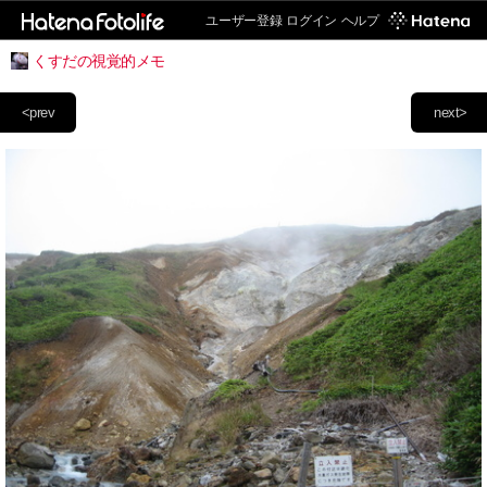
ユーザー登録
ログイン
ヘルプ
くすだの視覚的メモ
<prev
next>