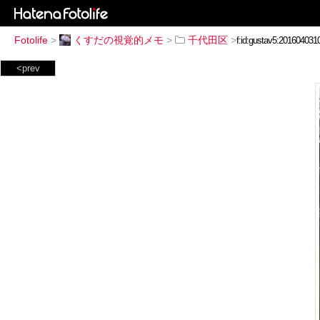
Fotolife
>
くすだの視覚的メモ
>
千代田区
>
<prev