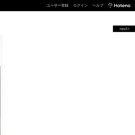
ユーザー登録
ログイン
ヘルプ
next>