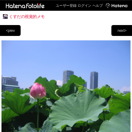
ユーザー登録
ログイン
ヘルプ
くすだの視覚的メモ
<prev
next>