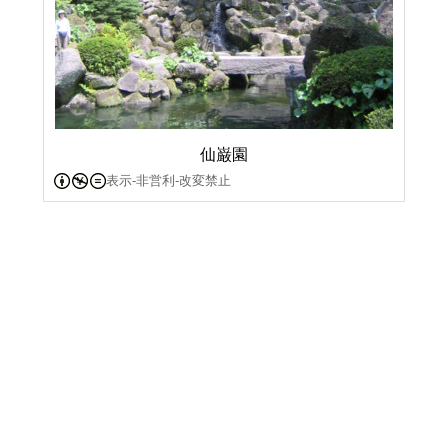
仙巌園
表示-非営利-改変禁止