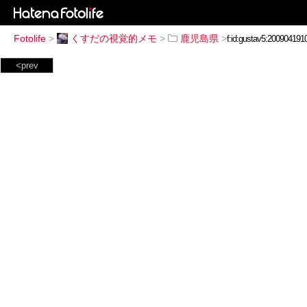
Fotolife
>
くすだの視覚的メモ
>
鹿児島県
>
<prev