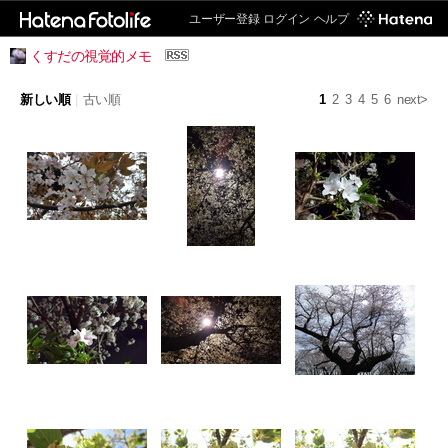
ユーザー登録
ログイン
ヘルプ
くすだの視覚的メモ
新しい順
|
古い順
1
2
3
4
5
6
next>