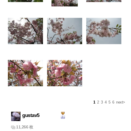
1
2
3
4
5
6
next>
gustav5
11,266 枚