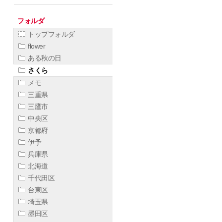
フォルダ
トップフォルダ
flower
ある秋の日
さくら
メモ
三重県
三鷹市
中央区
京都府
伊予
兵庫県
北海道
千代田区
台東区
埼玉県
墨田区