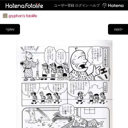
ユーザー登録
ログイン
ヘルプ
gryphon's fotolife
<prev
next>