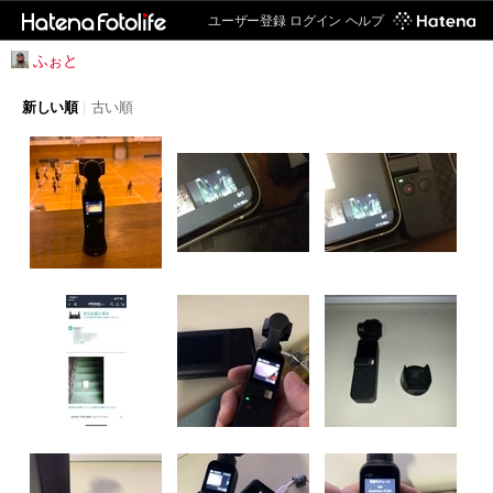
ユーザー登録
ログイン
ヘルプ
ふぉと
新しい順
|
古い順