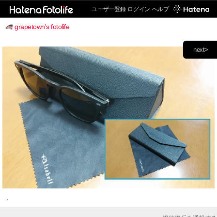
ユーザー登録
ログイン
ヘルプ
grapetown's fotolife
next>