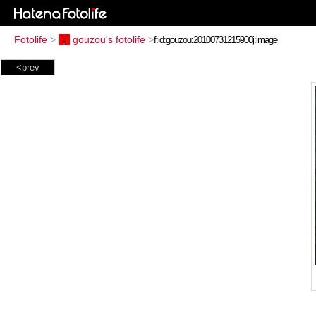
Fotolife
>
gouzou's fotolife
>
<prev