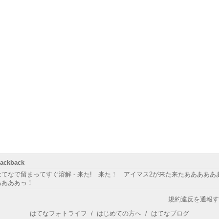
rackback
はてなで留まってすぐ溶解 - 来た! 来た！ アイマス2が来た来たあああああ
ああああっ！
規約違反を通報す
はてなフォトライフ
/
はじめての方へ
/
はてなブログ