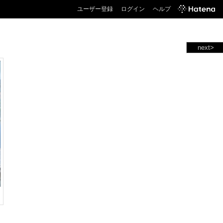
ユーザー登録
ログイン
ヘルプ
next>