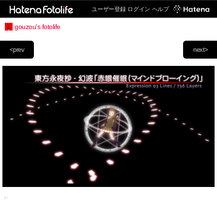
ユーザー登録
ログイン
ヘルプ
gouzou's fotolife
<prev
next>