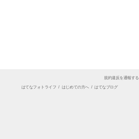
規約違反を通報する
はてなフォトライフ
/
はじめての方へ
/
はてなブログ