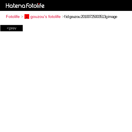
Fotolife
>
gouzou's fotolife
>
<prev