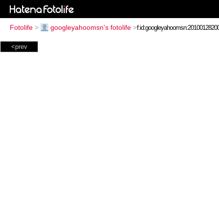
Fotolife
>
googleyahoomsn's fotolife
>
<prev