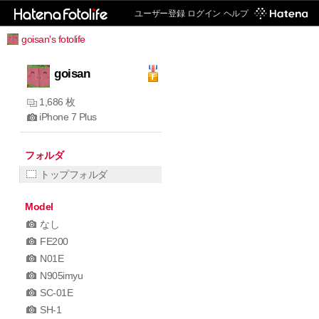
ユーザー登録
ログイン
ヘルプ
goisan's fotolife
goisan
1,686 枚
iPhone 7 Plus
フォルダ
トップフォルダ
Model
なし
FE200
N01E
N905imyu
SC-01E
SH-1