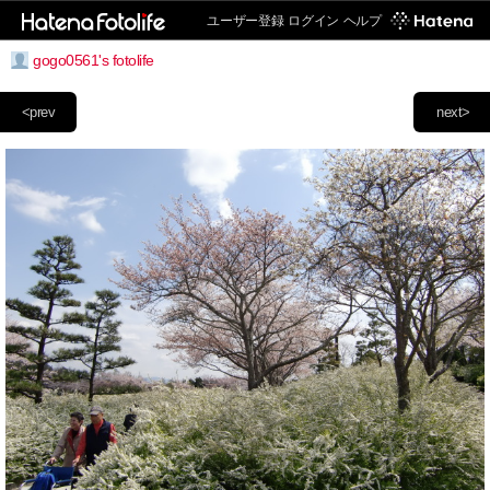
ユーザー登録
ログイン
ヘルプ
gogo0561's fotolife
<prev
next>