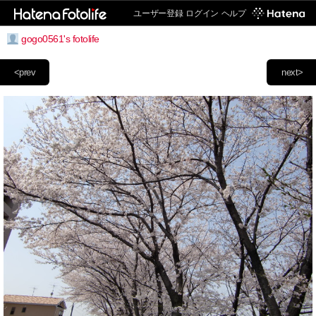
ユーザー登録
ログイン
ヘルプ
gogo0561's fotolife
<prev
next>