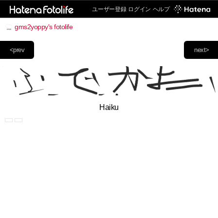
ユーザー登録
ログイン
ヘルプ
gms2yoppy's fotolife
<prev
next>
Haiku