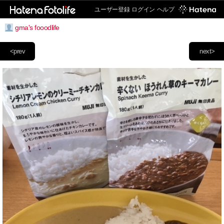
ユーザー登録
ログイン
ヘルプ
gma's fooodlife
<prev
next>