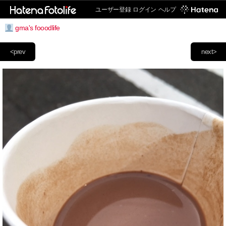
ユーザー登録
ログイン
ヘルプ
gma's fooodlife
<prev
next>