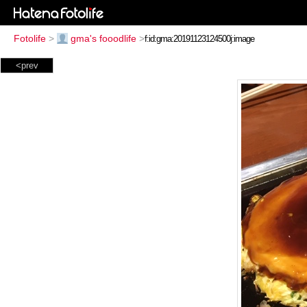
Fotolife
>
gma's fooodlife
>
<prev