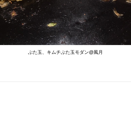
ぶた玉、キムチぶた玉モダン@風月