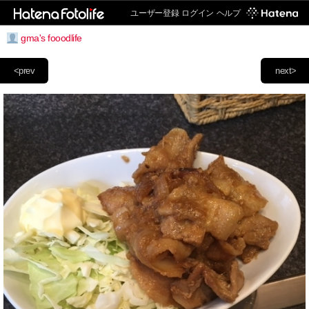
ユーザー登録
ログイン
ヘルプ
gma's fooodlife
<prev
next>