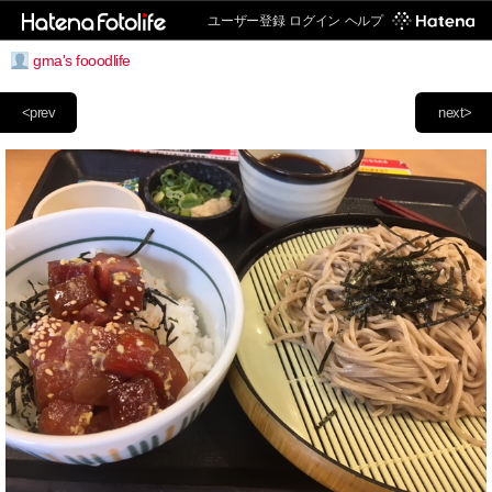
ユーザー登録
ログイン
ヘルプ
gma's fooodlife
<prev
next>