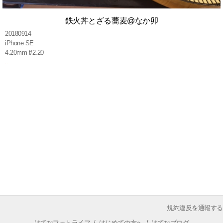
鉄火丼とざる蕎麦@なか卯
20180914
iPhone SE
4.20mm f/2.20
規約違反を通報する
はてなフォトライフ
/
はじめての方へ
/
はてなブログ