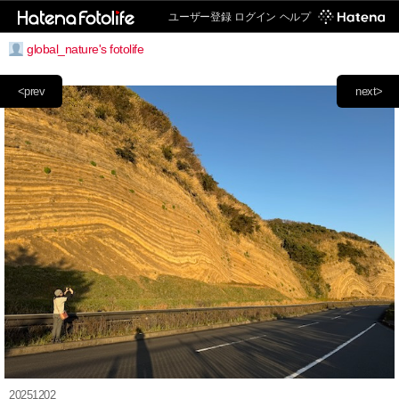
ユーザー登録
ログイン
ヘルプ
global_nature's fotolife
<prev
next>
20251202