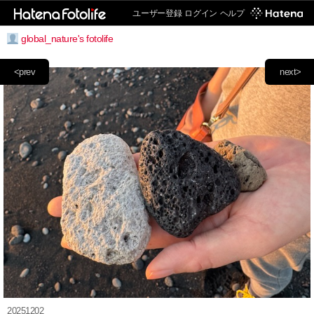
ユーザー登録
ログイン
ヘルプ
global_nature's fotolife
<prev
next>
20251202