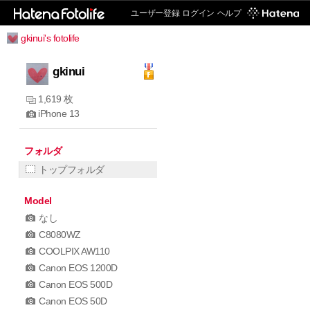
ユーザー登録
ログイン
ヘルプ
gkinui's fotolife
gkinui
1,619 枚
iPhone 13
フォルダ
トップフォルダ
Model
なし
C8080WZ
COOLPIX AW110
Canon EOS 1200D
Canon EOS 500D
Canon EOS 50D