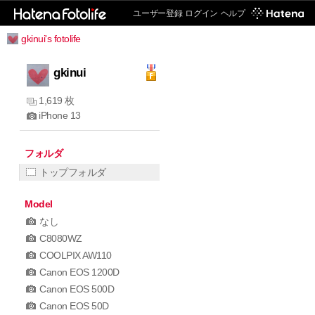
ユーザー登録
ログイン
ヘルプ
gkinui's fotolife
gkinui
1,619 枚
iPhone 13
フォルダ
トップフォルダ
Model
なし
C8080WZ
COOLPIX AW110
Canon EOS 1200D
Canon EOS 500D
Canon EOS 50D