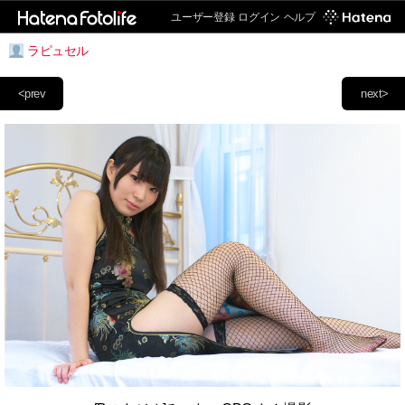
ユーザー登録
ログイン
ヘルプ
ラピュセル
<prev
next>