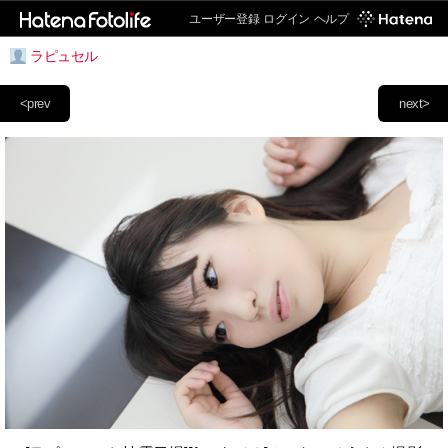
ユーザー登録
ログイン
ヘルプ
ラピュセル
<prev
next>