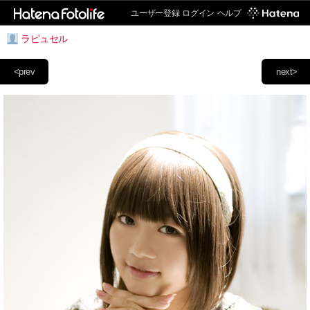
ユーザー登録
ログイン
ヘルプ
ラピュセル
<prev
next>