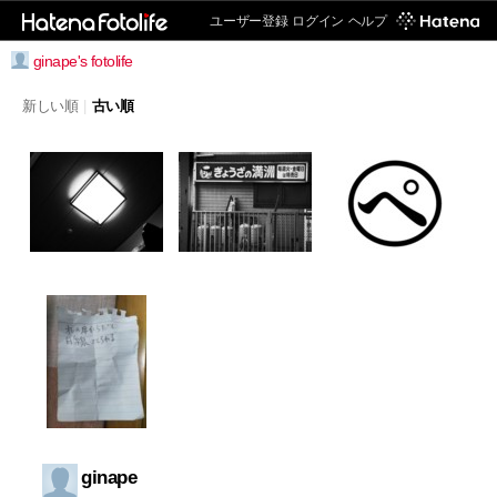
ユーザー登録
ログイン
ヘルプ
ginape's fotolife
新しい順
|
古い順
ginape