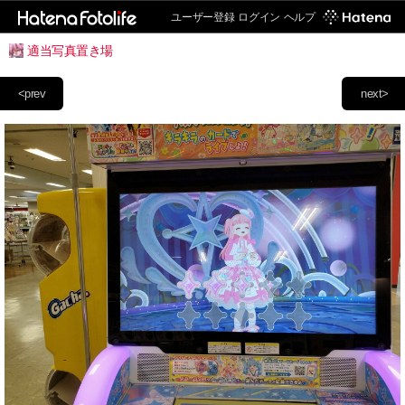
ユーザー登録
ログイン
ヘルプ
適当写真置き場
<prev
next>