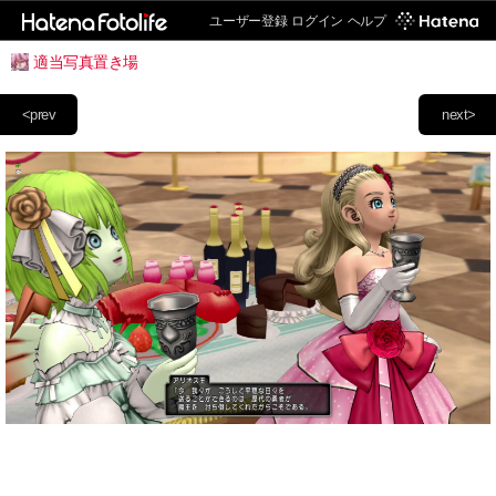
ユーザー登録
ログイン
ヘルプ
適当写真置き場
<prev
next>