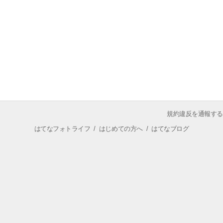
規約違反を通報する
はてなフォトライフ
/
はじめての方へ
/
はてなブログ