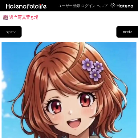
ユーザー登録
ログイン
ヘルプ
適当写真置き場
<prev
next>